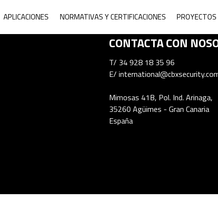
ne Armor System
APLICACIONES
NORMATIVAS Y CERTIFICACIONES
PROYECTOS 
CONTACTA CON NOS
T/
34 928 18 35 96
E/
international@cbxsecurity.co
Mimosas 41B, Pol. Ind. Arinaga,
35260 Agüimes - Gran Canaria
España