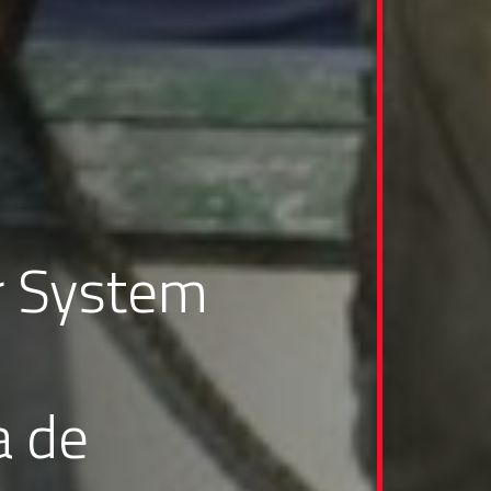
 System
a de