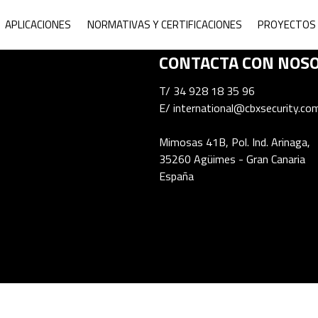
ne Armor System
APLICACIONES
NORMATIVAS Y CERTIFICACIONES
PROYECTOS 
CONTACTA CON NOS
T/
34 928 18 35 96
E/
international@cbxsecurity.co
Mimosas 41B, Pol. Ind. Arinaga,
35260 Agüimes - Gran Canaria
España